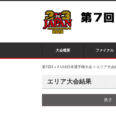
大会概要
ファイナル
第7回3ｘ3 U18日本選手権大会
>
エリア大会
エリア大会結果
男子