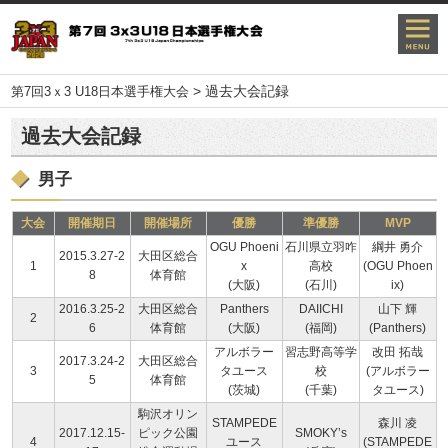
>
過去大会記録
第7回3ｘ3 U18日本選手権大会
過去大会記録
男子
大会
開催期日
開催場所
優勝
準優勝
MVP
OGU Phoeni
石川県立羽咋
綱井 勇介
2015.3.27-2
大田区総合
1
x
高校
(OGU Phoen
8
体育館
(大阪)
(石川)
ix)
2016.3.25-2
大田区総合
Panthers
DAIICHI
山下 輝
2
6
体育館
(大阪)
(福岡)
(Panthers)
アルボラー
習志野高等学
改田 拓哉
2017.3.24-2
大田区総合
3
タユース
校
(アルボラー
5
体育館
(茨城)
(千葉)
タユース)
駒沢オリン
STAMPEDE
森川 凌
2017.12.15-
ピック公園
SMOKY’s
4
ユース
(STAMPEDE