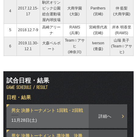
駒沢オリン
2017.12.15-
ピック公園
大商学園
Panthers
仲 藍梨
4
17
総合運動場
(大阪)
(宮崎)
(大商学園)
屋内球技場
高崎アリー
RAMS
宮崎県代表
岸本 明香里
5
2018.12.7-9
ナ
(兵庫)
(宮崎)
(RAMS)
Team☆アサ
山瑞 美子
2019.11.30-
大森ベルポ
Iverson
6
ヒ
(Team☆アサ
12.1
ート
(青森)
(神奈川)
ヒ)
試合日程・結果
日程・結果
男女 決勝トーナメント 1回戦・2回戦
詳細へ
11月28日(土)
男女 決勝トーナメント 準決勝、決勝