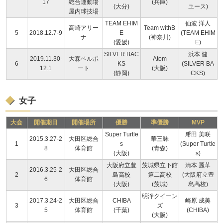
17
総合運動場
(兵庫)
(大分)
ユース)
屋内球技場
TEAM EHIM
仙波 洋人
高崎アリー
Team withB
5
2018.12.7-9
E
(TEAM EHIM
ナ
(神奈川)
(愛媛)
E)
SILVER BAC
浜本 健
2019.11.30-
大森ベルポ
Atom
6
KS
(SILVER BA
12.1
ート
(大阪)
(静岡)
CKS)
女子
大会
開催期日
開催場所
優勝
準優勝
MVP
Super Turtle
乕田 美咲
2015.3.27-2
大田区総合
華三昧
1
s
(Super Turtle
8
体育館
(青森)
(大阪)
s)
大阪府立豊
茨城県立下館
清本 麗華
2016.3.25-2
大田区総合
2
島高校
第二高校
(大阪府立豊
6
体育館
(大阪)
(茨城)
島高校)
明浄クイーン
2017.3.24-2
大田区総合
CHIBA
崎原 成美
3
ズ
5
体育館
(千葉)
(CHIBA)
(大阪)