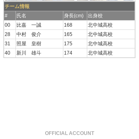
チーム情報
#
氏名
身長(cm)
出身校
00
比嘉 一誠
168
北中城高校
28
中村 俊介
165
北中城高校
31
照屋 皇樹
175
北中城高校
40
新川 雄斗
174
北中城高校
OFFICIAL ACCOUNT