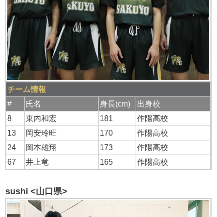
チーム情報
#
氏名
身長(cm)
出身校
8
東内和宏
181
作陽高校
13
岡安玲旺
170
作陽高校
24
岡本雄翔
173
作陽高校
67
井上竜
165
作陽高校
sushi <山口県>