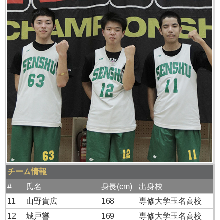
チーム情報
#
氏名
身長(cm)
出身校
11
山野貴広
168
専修大学玉名高校
12
城戸響
169
専修大学玉名高校