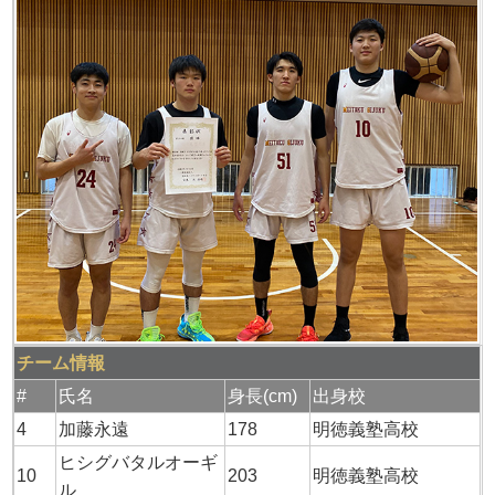
チーム情報
#
氏名
身長(cm)
出身校
4
加藤永遠
178
明徳義塾高校
ヒシグバタルオーギ
10
203
明徳義塾高校
ル