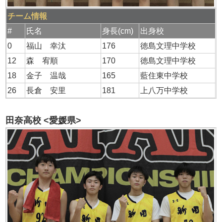
チーム情報
#
氏名
身長(cm)
出身校
0
福山 幸汰
176
徳島文理中学校
12
森 宥順
170
徳島文理中学校
18
金子 温哉
165
藍住東中学校
26
長倉 安里
181
上八万中学校
田奈高校 <愛媛県>