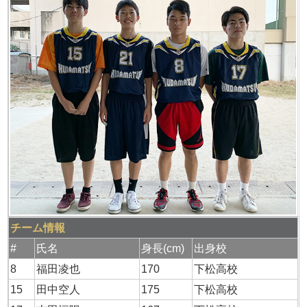
チーム情報
#
氏名
身長(cm)
出身校
8
福田凌也
170
下松高校
15
田中空人
175
下松高校