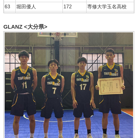
63
堀田優人
172
専修大学玉名高校
GLANZ <大分県>