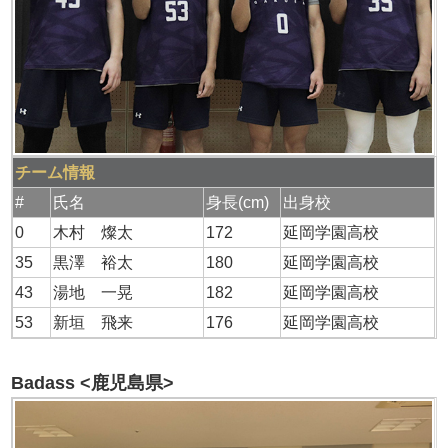
チーム情報
#
氏名
身長(cm)
出身校
0
木村 燦太
172
延岡学園高校
35
黒澤 裕太
180
延岡学園高校
43
湯地 一晃
182
延岡学園高校
53
新垣 飛来
176
延岡学園高校
Badass <鹿児島県>