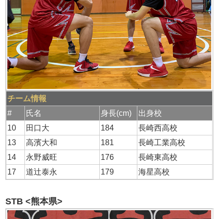
チーム情報
#
氏名
身長(cm)
出身校
10
田口大
184
長崎西高校
13
高濱大和
181
長崎工業高校
14
永野威旺
176
長崎東高校
17
道辻泰永
179
海星高校
STB <熊本県>