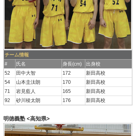
チーム情報
#
氏名
身長(cm)
出身校
52
田中大智
172
新田高校
54
山本圭汰朗
170
新田高校
71
岩見藍人
165
新田高校
92
砂川稜太朗
176
新田高校
明徳義塾 <高知県>