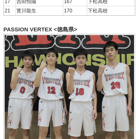
17
吉田恒陽
167
下松高校
21
寳川龍生
170
下松高校
PASSION VERTEX <徳島県>