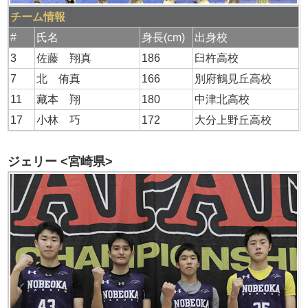
チーム情報
#
氏名
身長(cm)
出身校
3
佐藤 翔真
186
臼杵高校
7
北 侑真
166
別府鶴見丘高校
11
藏本 翔
180
中津北高校
17
小林 巧
172
大分上野丘高校
ジェリー <宮崎県>