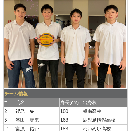
チーム情報
#
氏名
身長(cm)
出身校
2
鍋島 央
180
樟南高校
5
濱田 琉来
168
鹿児島情報高校
11
宮原 祐介
183
れいめい高校